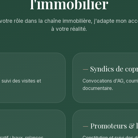
l'immobilier
 votre rôle dans la chaîne immobilière, j'adapte mon 
à votre réalité.
—
Syndics de cop
suivi des visites et
Convocations d'AG, courri
documentaire.
—
Promoteurs & l
atif : baux, relances,
Constitution et suivi des 