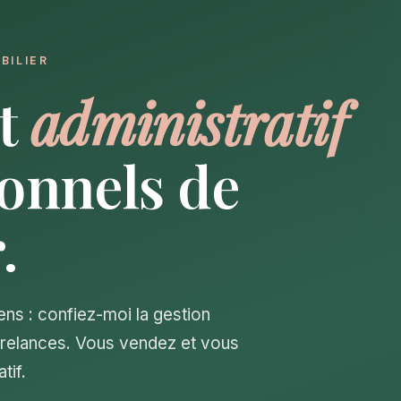
BILIER
it
administratif
ionnels de
.
ens : confiez-moi la gestion
s relances. Vous vendez et vous
tif.