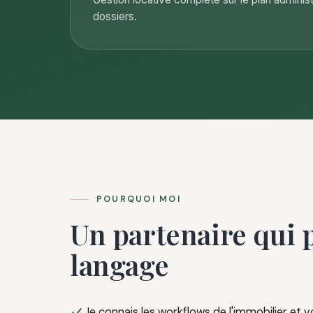
dossiers.
POURQUOI MOI
Un partenaire qui p
langage
Je connais les workflows de l'immobilier et vo