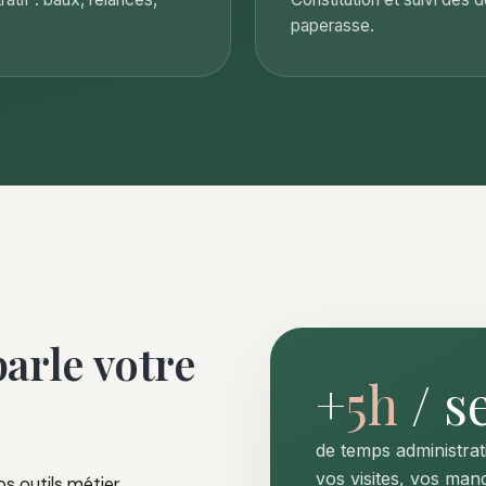
paperasse.
arle votre
+
5h
/ s
de temps administra
vos visites, vos mand
s outils métier.